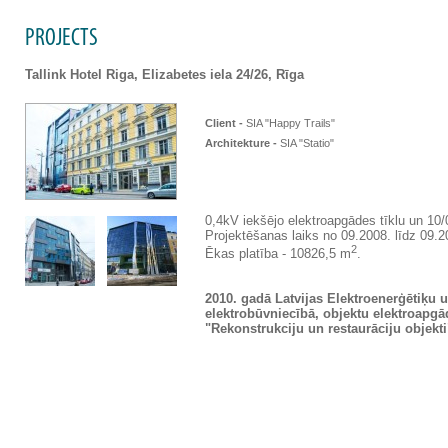
PROJECTS
Tallink Hotel Riga, Elizabetes iela 24/26, Rīga
Client -
SIA "Happy Trails"
Architekture -
SIA "Statio"
0,4kV iekšējo elektroapgādes tīklu un 10/
Projektēšanas laiks no 09.2008. līdz 09.2
2
Ēkas platība - 10826,5 m
.
2010. gadā Latvijas Elektroenerģētiķu 
elektrobūvniecībā, objektu elektroapgā
"Rekonstrukciju un restaurāciju objekti"