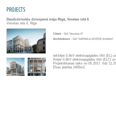
PROJECTS
Daudzdzīvokļu dzīvojamā māja Rīgā, Vesetas ielā 6
Vesetas iela 6, Rīga
Client -
SIA "Vesetas 6"
Architekture -
SIA "SARMA & NORDE Arhitekti"
Iekšējie 0,4kV elektroapgādes tīkli (EL) 
Ārējie 0,4kV elektroapgādes tīkli (ELT) un
Projektēšanas laiks no 05.2017. līdz 11.2
Ēkas platība 2405m2.