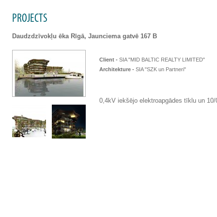
PROJECTS
Daudzdzīvokļu ēka Rīgā, Jaunciema gatvē 167 B
Client -
SIA "MID BALTIC REALTY LIMITED"
Architekture -
SIA "SZK un Partneri"
0,4kV iekšējo elektroapgādes tīklu un 10/0