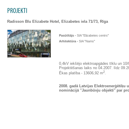
PROJEKTI
Radisson Blu Elizabete Hotel, Elizabetes iela 71/73, Rīga
Pasūtītājs -
SIA "Elizabetes centrs"
Arhitektūra -
SIA "Nams"
0,4kV iekšējo elektroapgādes tīklu un 10/
Projektēšanas laiks no 04.2007. līdz 09.2
2
Ēkas platība - 13606,92 m
.
2008. gadā Latvijas Elektroenerģētiķu
nominācijā "Jaunbūvju objekti" par proje