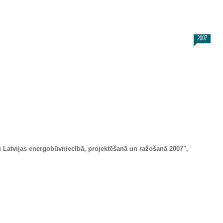
2007
u Latvijas energobūvniecībā, projektēšanā un ražošanā 2007",