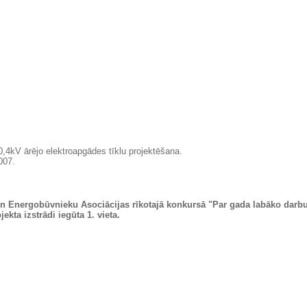
0,4kV ārējo elektroapgādes tīklu projektēšana.
007.
 un Energobūvnieku Asociācijas rīkotajā konkursā "Par gada labāko darb
kta izstrādi iegūta 1. vieta.