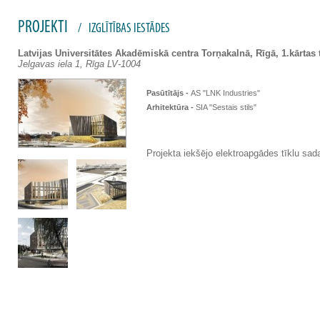
PROJEKTI
/
IZGLĪTĪBAS IESTĀDES
Latvijas Universitātes Akadēmiskā centra Torņakalnā, Rīgā, 1.kārtas
Jelgavas iela 1, Rīga LV-1004
Pasūtītājs -
AS "LNK Industries"
Arhitektūra -
SIA "Sestais stils"
Projekta iekšējo elektroapgādes tīklu sad