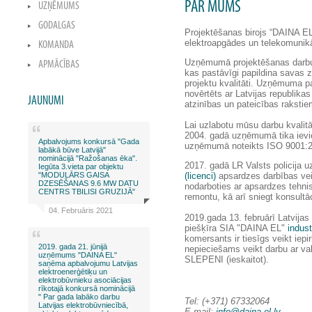
PAR MUMS
UZŅĒMUMS
GODALGAS
Projektēšanas birojs “DAINA EL
elektroapgādes un telekomunikā
KOMANDA
Uzņēmumā projektēšanas darbu vei
APMĀCĪBAS
kas pastāvīgi papildina savas z
projektu kvalitāti. Uzņēmuma pa
novērtēts ar Latvijas republika
JAUNUMI
atzinības un pateicības rakstie
Lai uzlabotu mūsu darbu kvalitā
2004. gadā uzņēmumā tika ievie
Apbalvojums konkursā "Gada
uzņēmumā noteikts ISO 9001:20
labākā būve Latvijā"
nominācijā "Ražošanas ēka".
2017. gadā LR Valsts policij
Iegūta 3.vieta par objektu
"MODULĀRS GAISA
(licenci)
apsardzes darbības vei
DZESĒŠANAS 9.6 MW DATU
nodarboties ar apsardzes tehni
CENTRS TBILISI GRUZIJĀ"
remontu, kā arī sniegt konsult
04. Februāris 2021
2019.gada 13. februārī Latvija
piešķīra SIA "DAINA EL"
indust
komersants ir tiesīgs veikt iep
2019. gada 21. jūnijā
nepieciešams veikt darbu ar va
uzņēmums "DAINA EL"
SLEPENI (ieskaitot).
saņēma apbalvojumu Latvijas
elektroenerģētiķu un
elektrobūvnieku asociācijas
rīkotajā konkursā nominācijā
" Par gada labāko darbu
Tel: (+371) 67332064
Latvijas elektrobūvniecībā,
E-mail:
info@daina-el.lv