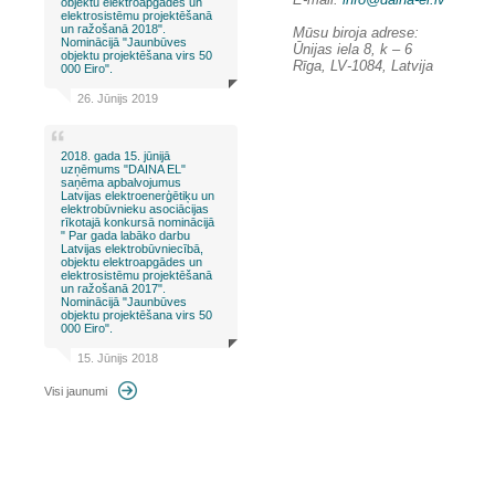
objektu elektroapgādes un
elektrosistēmu projektēšanā
un ražošanā 2018".
Mūsu biroja adrese:
Nominācijā "Jaunbūves
Ūnijas iela 8, k – 6
objektu projektēšana virs 50
Rīga, LV-1084, Latvija
000 Eiro".
26. Jūnijs 2019
2018. gada 15. jūnijā
uzņēmums "DAINA EL"
saņēma apbalvojumus
Latvijas elektroenerģētiķu un
elektrobūvnieku asociācijas
rīkotajā konkursā nominācijā
" Par gada labāko darbu
Latvijas elektrobūvniecībā,
objektu elektroapgādes un
elektrosistēmu projektēšanā
un ražošanā 2017".
Nominācijā "Jaunbūves
objektu projektēšana virs 50
000 Eiro".
15. Jūnijs 2018
Visi jaunumi