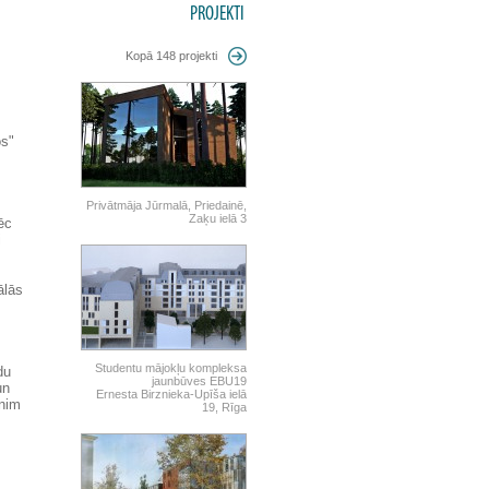
PROJEKTI
Kopā 148 projekti
os"
Privātmāja Jūrmalā, Priedainē,
Zaķu ielā 3
pēc
i
ālās
Studentu mājokļu kompleksa
du
jaunbūves EBU19
un
Ernesta Birznieka-Upīša ielā
knim
19, Rīga