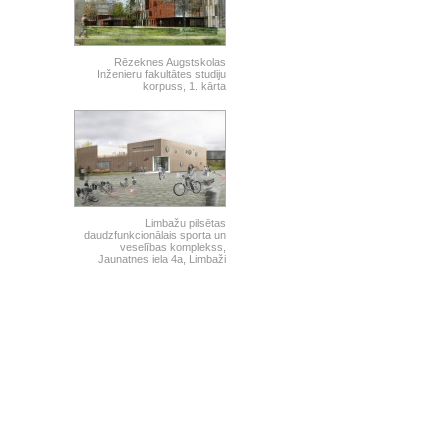
Rēzeknes Augstskolas
Inženieru fakultātes studiju
korpuss, 1. kārta
Limbažu pilsētas
daudzfunkcionālais sporta un
veselības komplekss,
Jaunatnes iela 4a, Limbaži