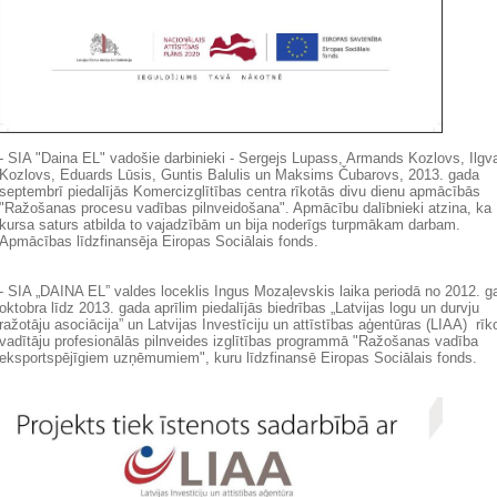
- SIA "Daina EL" vadošie darbinieki - Sergejs Lupass, Armands Kozlovs, Ilgv
Kozlovs, Eduards Lūsis, Guntis Balulis un Maksims Čubarovs, 2013. gada
septembrī piedalījās Komercizglītības centra rīkotās divu dienu apmācībās
"Ražošanas procesu vadības pilnveidošana". Apmācību dalībnieki atzina, ka
kursa saturs atbilda to vajadzībām un bija noderīgs turpmākam darbam.
Apmācības līdzfinansēja Eiropas Sociālais fonds.
- SIA „DAINA EL” valdes loceklis Ingus Mozaļevskis laika periodā no 2012. g
oktobra līdz 2013. gada aprīlim piedalījās biedrības „Latvijas logu un durvju
ražotāju asociācija” un Latvijas Investīciju un attīstības aģentūras (LIAA) rīk
vadītāju profesionālās pilnveides izglītības programmā "Ražošanas vadība
eksportspējīgiem uzņēmumiem", kuru līdzfinansē Eiropas Sociālais fonds.