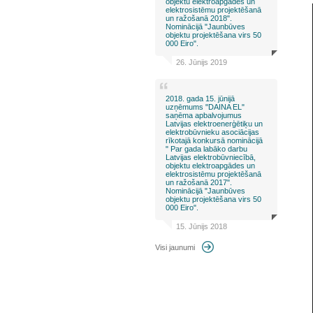
objektu elektroapgādes un
elektrosistēmu projektēšanā
un ražošanā 2018".
Nominācijā "Jaunbūves
objektu projektēšana virs 50
000 Eiro".
26. Jūnijs 2019
2018. gada 15. jūnijā
uzņēmums "DAINA EL"
saņēma apbalvojumus
Latvijas elektroenerģētiķu un
elektrobūvnieku asociācijas
rīkotajā konkursā nominācijā
" Par gada labāko darbu
Latvijas elektrobūvniecībā,
objektu elektroapgādes un
elektrosistēmu projektēšanā
un ražošanā 2017".
Nominācijā "Jaunbūves
objektu projektēšana virs 50
000 Eiro".
15. Jūnijs 2018
Visi jaunumi