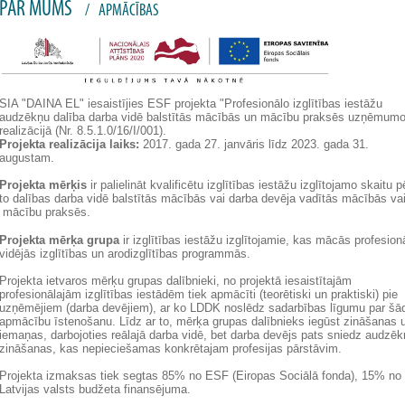
PAR MUMS
/
APMĀCĪBAS
SIA "DAINA EL" iesaistījies ESF projekta "Profesionālo izglītības iestāžu
audzēkņu dalība darba vidē balstītās mācībās un mācību praksēs uzņēmum
realizācijā (Nr. 8.5.1.0/16/I/001).
Projekta realizācija laiks:
2017. gada 27. janvāris līdz 2023. gada 31.
augustam.
Projekta mērķis
ir palielināt kvalificētu izglītības iestāžu izglītojamo skaitu 
to dalības darba vidē balstītās mācībās vai darba devēja vadītās mācībās va
mācību praksēs.
Projekta mērķa grupa
ir izglītības iestāžu izglītojamie, kas mācās profesion
vidējās izglītības un arodizglītības programmās.
Projekta ietvaros mērķu grupas dalībnieki, no projektā iesaistītajām
profesionālajām izglītības iestādēm tiek apmācīti (teorētiski un praktiski) pie
uzņēmējiem (darba devējiem), ar ko LDDK noslēdz sadarbības līgumu par šā
apmācību īstenošanu. Līdz ar to, mērķa grupas dalībnieks iegūst zināšanas 
iemaņas, darbojoties reālajā darba vidē, bet darba devējs pats sniedz audzē
zināšanas, kas nepieciešamas konkrētajam profesijas pārstāvim.
Projekta izmaksas tiek segtas 85% no ESF (Eiropas Sociālā fonda), 15% no
Latvijas valsts budžeta finansējuma.