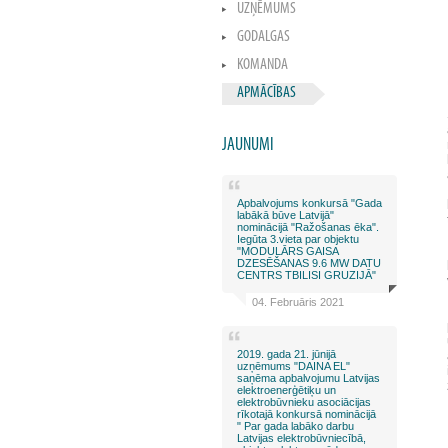
UZŅĒMUMS
GODALGAS
KOMANDA
APMĀCĪBAS
JAUNUMI
Apbalvojums konkursā "Gada
labākā būve Latvijā"
nominācijā "Ražošanas ēka".
Iegūta 3.vieta par objektu
"MODULĀRS GAISA
DZESĒŠANAS 9.6 MW DATU
CENTRS TBILISI GRUZIJĀ"
04. Februāris 2021
2019. gada 21. jūnijā
uzņēmums "DAINA EL"
saņēma apbalvojumu Latvijas
elektroenerģētiķu un
elektrobūvnieku asociācijas
rīkotajā konkursā nominācijā
" Par gada labāko darbu
Latvijas elektrobūvniecībā,